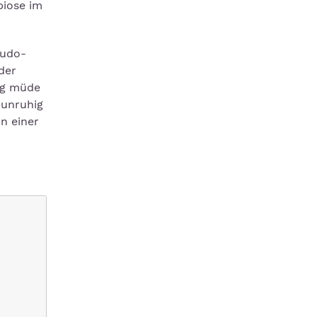
biose im
eudo-
der
ig müde
 unruhig
n einer