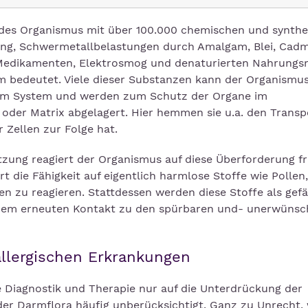
g des Organismus mit über 100.000 chemischen und synthe
g, Schwermetallbelastungen durch Amalgam, Blei, Cad
, Medikamenten, Elektrosmog und denaturierten Nahrungs
 bedeutet. Viele dieser Substanzen kann der Organismus
n im System und werden zum Schutz der Organe im
oder Matrix abgelagert. Hier hemmen sie u.a. den Transp
 Zellen zur Folge hat.
etzung reagiert der Organismus auf diese Überforderung f
t die Fähigkeit auf eigentlich harmlose Stoffe wie Pollen,
 zu reagieren. Stattdessen werden diese Stoffe als gefä
 einem erneuten Kontakt zu den spürbaren und- unerwüns
allergischen Erkrankungen
e Diagnostik und Therapie nur auf die Unterdrückung der
der Darmflora häufig unberücksichtigt. Ganz zu Unrecht, 