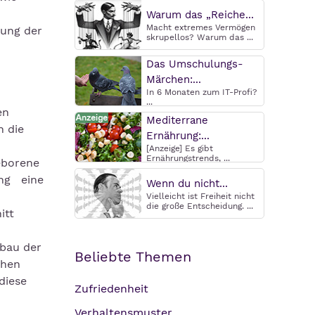
Warum das „Reiche...
Macht extremes Vermögen
lung der
skrupellos? Warum das ...
Das Umschulungs-
Märchen:...
In 6 Monaten zum IT-Profi?
...
en
Mediterrane
h die
Ernährung:...
[Anzeige] Es gibt
Ernährungstrends, ...
eborene
ung eine
Wenn du nicht...
Vielleicht ist Freiheit nicht
die große Entscheidung. ...
itt
fbau der
Beliebte Themen
ühen
diese
Zufriedenheit
Verhaltensmuster