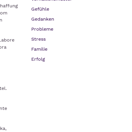
chaffung
Gefühle
 vom
Gedanken
n
Probleme
Stress
 Labore
ora
Familie
Erfolg
el.
nte
ka,