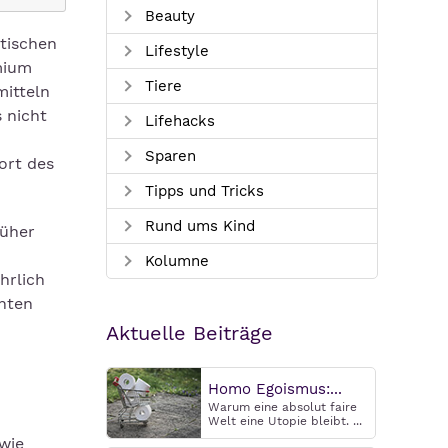
Beauty
tischen
Lifestyle
mium
Tiere
mitteln
 nicht
Lifehacks
Sparen
ort des
Tipps und Tricks
Rund ums Kind
rüher
Kolumne
hrlich
chten
Aktuelle Beiträge
Homo Egoismus:...
Warum eine absolut faire
Welt eine Utopie bleibt. ...
wie