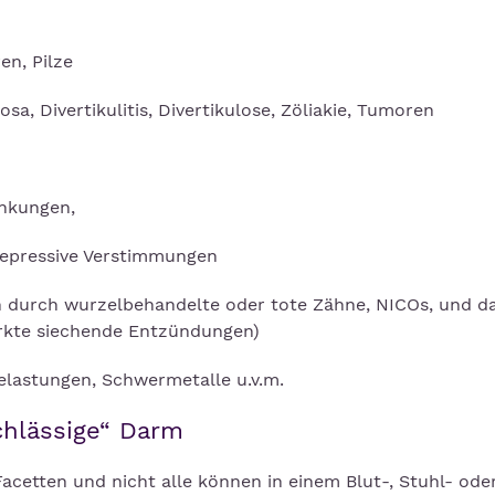
ren, Pilze
sa, Divertikulitis, Divertikulose, Zöliakie, Tumoren
nkungen,
depressive Verstimmungen
 durch wurzelbehandelte oder tote Zähne, NICOs, und d
erkte siechende Entzündungen)
tbelastungen, Schwermetalle u.v.m.
„durchlässige“ Darm
acetten und nicht alle können in einem Blut-, Stuhl- ode