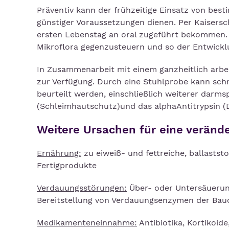
Präventiv kann der frühzeitige Einsatz von best
günstiger Voraussetzungen dienen. Per Kaisers
ersten Lebenstag an oral zugeführt bekommen. D
Mikroflora gegenzusteuern und so der Entwickl
In Zusammenarbeit mit einem ganzheitlich arbei
zur Verfügung. Durch eine Stuhlprobe kann sch
beurteilt werden, einschließlich weiterer darms
(Schleimhautschutz)und das alphaAntitrypsin (
Weitere Ursachen für eine verände
Ernährung:
zu eiweiß- und fettreiche, ballastst
Fertigprodukte
Verdauungsstörungen:
Über- oder Untersäuerung
Bereitstellung von Verdauungsenzymen der Bau
Medikamenteneinnahme:
Antibiotika, Kortikoid