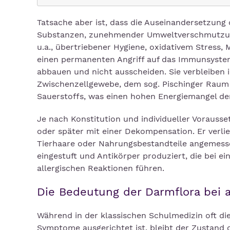
Tatsache aber ist, dass die Auseinandersetzun
Substanzen, zunehmender Umweltverschmutzun
u.a., übertriebener Hygiene, oxidativem Stress
einen permanenten Angriff auf das Immunsystem
abbauen und nicht ausscheiden. Sie verbleibe
Zwischenzellgewebe, dem sog. Pischinger Raum 
Sauerstoffs, was einen hohen Energiemangel der
Je nach Konstitution und individueller Vorauss
oder später mit einer Dekompensation. Er verlier
Tierhaare oder Nahrungsbestandteile angemessen
eingestuft und Antikörper produziert, die bei
allergischen Reaktionen führen.
Die Bedeutung der Darmflora bei 
Während in der klassischen Schulmedizin oft di
Symptome ausgerichtet ist, bleibt der Zustand 