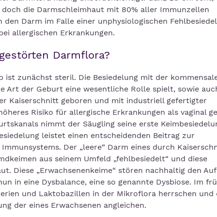
st doch die Darmschleimhaut mit 80% aller Immunzellen
n den Darm im Falle einer unphysiologischen Fehlbesiede
ei allergischen Erkrankungen.
gestörten Darmflora?
 ist zunächst steril. Die Besiedelung mit der kommensal
e Art der Geburt eine wesentliche Rolle spielt, sowie auc
 Kaiserschnitt geboren und mit industriell gefertigter
öheres Risiko für allergische Erkrankungen als vaginal g
burtskanals nimmt der Säugling seine erste Keimbesiedel
esiedelung leistet einen entscheidenden Beitrag zur
Immunsystems. Der „leere“ Darm eines durch Kaiserschn
mdkeimen aus seinem Umfeld „fehlbesiedelt“ und diese
ut. Diese „Erwachsenenkeime“ stören nachhaltig den Au
 nun in eine Dysbalance, eine so genannte Dysbiose. Im fr
erien und Laktobazillen in der Mikroflora herrschen und 
ung der eines Erwachsenen angleichen.