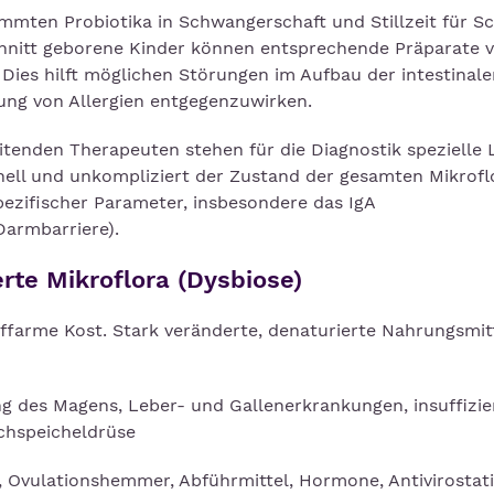
immten Probiotika in Schwangerschaft und Stillzeit für S
chnitt geborene Kinder können entsprechende Präparate
ies hilft möglichen Störungen im Aufbau der intestinale
ung von Allergien entgegenzuwirken.
tenden Therapeuten stehen für die Diagnostik spezielle
nell und unkompliziert der Zustand der gesamten Mikrofl
pezifischer Parameter, insbesondere das IgA
Darmbarriere).
rte Mikroflora (Dysbiose)
offarme Kost. Stark veränderte, denaturierte Nahrungsmitt
 des Magens, Leber- und Gallenerkrankungen, insuffizie
chspeicheldrüse
e, Ovulationshemmer, Abführmittel, Hormone, Antivirostati