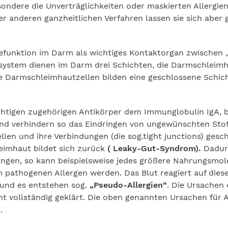
ondere die Unverträglichkeiten oder maskierten Allergien
r anderen ganzheitlichen Verfahren lassen sie sich aber 
erefunktion im Darm als wichtiges Kontaktorgan zwischen 
nsystem dienen im Darm drei Schichten, die Darmschleimh
e Darmschleimhautzellen bilden eine geschlossene Schich
tigen zugehörigen Antikörper dem Immunglobulin IgA, bi
nd verhindern so das Eindringen von ungewünschten Stof
en und ihre Verbindungen (die sog.tight junctions) gesch
imhaut bildet sich zurück
( Leaky-Gut-Syndrom).
Dadur
ngen, so kann beispielsweise jedes größere Nahrungsmol
 pathogenen Allergen werden. Das Blut reagiert auf dies
 und es entstehen sog.
„Pseudo-Allergien“
. Die Ursachen 
ht vollständig geklärt. Die oben genannten Ursachen für A
.