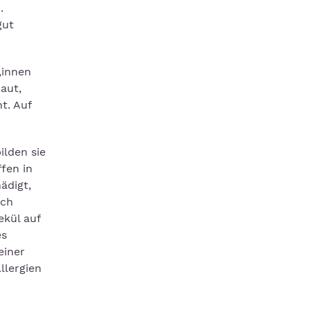
.
gut
„innen
aut,
t. Auf
lden sie
fen in
ädigt,
ch
ekül auf
es
einer
llergien