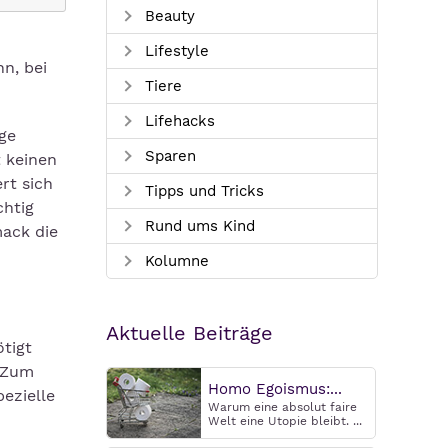
Beauty
Lifestyle
n, bei
Tiere
Lifehacks
ge
Sparen
t keinen
rt sich
Tipps und Tricks
chtig
Rund ums Kind
mack die
Kolumne
Aktuelle Beiträge
ötigt
. Zum
Homo Egoismus:...
ezielle
Warum eine absolut faire
Welt eine Utopie bleibt. ...