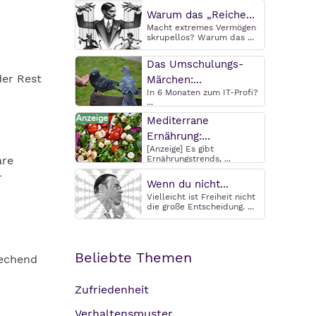
Warum das „Reiche...
Macht extremes Vermögen
skrupellos? Warum das ...
Das Umschulungs-
der Rest
Märchen:...
In 6 Monaten zum IT-Profi?
...
Mediterrane
Ernährung:...
[Anzeige] Es gibt
are
Ernährungstrends, ...
r
Wenn du nicht...
Vielleicht ist Freiheit nicht
die große Entscheidung. ...
Beliebte Themen
rechend
Zufriedenheit
Verhaltensmuster