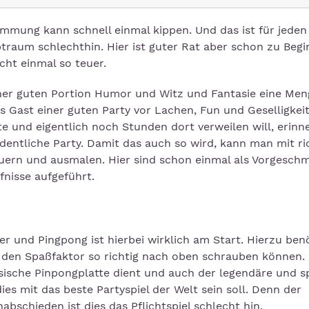
mmung kann schnell einmal kippen. Und das ist für jeden
raum schlechthin. Hier ist guter Rat aber schon zu Begin
cht einmal so teuer.
iner guten Portion Humor und Witz und Fantasie eine Men
s Gast einer guten Party vor Lachen, Fun und Geselligkei
e und eigentlich noch Stunden dort verweilen will, erinne
entliche Party. Damit das auch so wird, kann man mit ri
uern und ausmalen. Hier sind schon einmal als Vorgesch
fnisse aufgeführt.
er und Pingpong ist hierbei wirklich am Start. Hierzu ben
r den Spaßfaktor so richtig nach oben schrauben können
ssische Pinpongplatte dient und auch der legendäre und sp
es mit das beste Partyspiel der Welt sein soll. Denn der
nabschieden ist dies das Pflichtspiel schlecht hin.