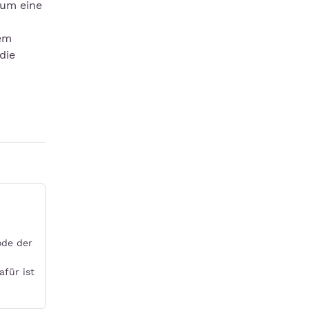
 um eine
Dem
die
ode der
afür ist