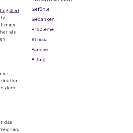
Gefühle
lingslied
rty
Gedanken
oftmals
Probleme
her als
ten
Stress
Familie
Erfolg
ist,
zination
enn dem
gt das
rreichen.