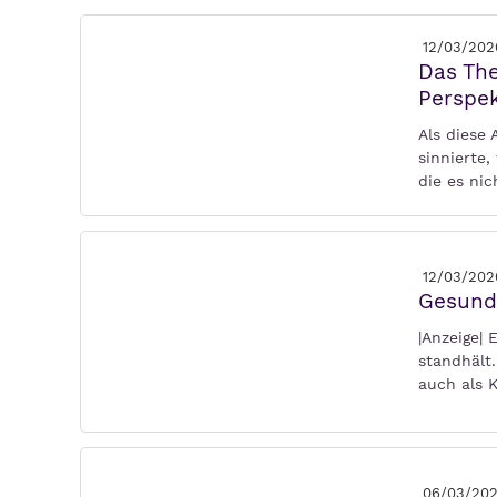
12/03/202
Das Th
Perspek
Als diese
sinnierte
die es ni
12/03/202
Gesund
|Anzeige| 
standhält.
auch als K
06/03/20