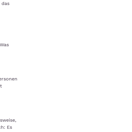
 das
 Was
ersonen
t
sweise,
ch: Es