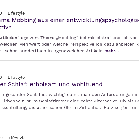
0
Lifestyle
ema Mobbing aus einer entwicklungspsychologi
tive
 Artikelanfrage zum Thema „Mobbing“ bei mir eintraf und ich vor
, welchen Mehrwert oder welche Perspektive ich dazu anbieten k
cht schon hundertfach in irgendwelchen Artikeln
mehr...
0
Lifestyle
er Schlaf: erholsam und wohltuend
Ein gesunder Schlaf ist wichtig, damit man den Anforderungen im
 Zirbenholz ist im Schlafzimmer eine echte Alternative. Ob als B
issenfüllung, die ätherischen Öle im Zirbenholz-Harz sorgen für
20
Lifestyle