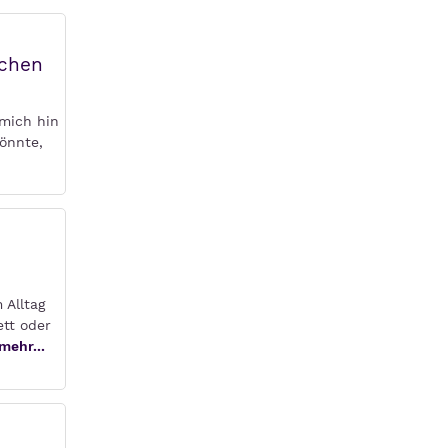
schen
 mich hin
önnte,
 Alltag
ett oder
mehr...