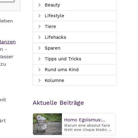
Beauty
Lifestyle
rieben
Tiere
Lifehacks
flanzen
Sparen
en -
Wasser
Tipps und Tricks
 zu
Rund ums Kind
Kolumne
mit
Aktuelle Beiträge
Homo Egoismus:...
ärt
Warum eine absolut faire
Welt eine Utopie bleibt. ...