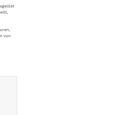
usgelöst
llt,
uren,
en von