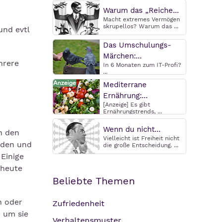
Warum das „Reiche...
Macht extremes Vermögen
skrupellos? Warum das ...
und evtl
Das Umschulungs-
Märchen:...
hrere
In 6 Monaten zum IT-Profi?
...
Mediterrane
Ernährung:...
[Anzeige] Es gibt
Ernährungstrends, ...
Wenn du nicht...
n den
Vielleicht ist Freiheit nicht
rden und
die große Entscheidung. ...
Einige
 heute
Beliebte Themen
n oder
Zufriedenheit
 um sie
Verhaltensmuster