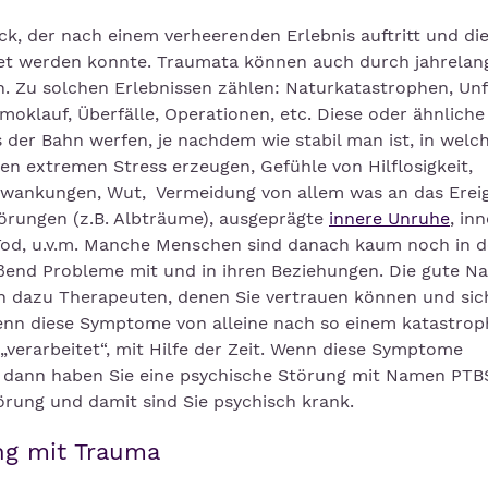
ock, der nach einem verheerenden Erlebnis auftritt und di
itet werden konnte. Traumata können auch durch jahrelan
. Zu solchen Erlebnissen zählen: Naturkatastrophen, Unfä
Amoklauf, Überfälle, Operationen, etc. Diese oder ähnliche
der Bahn werfen, je nachdem wie stabil man ist, in wel
en extremen Stress erzeugen, Gefühle von Hilflosigkeit,
hwankungen, Wut, Vermeidung von allem was an das Ereig
törungen (z.B. Albträume), ausgeprägte
innere Unruhe
, in
Tod, u.v.m. Manche Menschen sind danach kaum noch in d
eßend Probleme mit und in ihren Beziehungen. Die gute Na
en dazu Therapeuten, denen Sie vertrauen können und sic
nn diese Symptome von alleine nach so einem katastrop
 „verarbeitet“, mit Hilfe der Zeit. Wenn diese Symptome
, dann haben Sie eine psychische Störung mit Namen PTB
örung und damit sind Sie psychisch krank.
ng mit Trauma