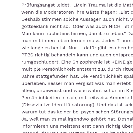
Prüfungsangst leidet. „Mein Trauma ist die Mat
wenn die Moderatoren ihre Gäste fragen: „Bist 
Deshalb stimmen solche Aussagen auch nicht, w
gottseidank nicht so. Oder was auch NICHT stimm
Man kann höchstens lernen, damit zu leben.“ Da
man mit ihnen leben lernen muss. Jedes Trauma 
wie lange es her ist. Nur - dafür gibt es eben 
PTBS richtig behandeln kann und auch entsprec
rumgeschludert. Eine Shizophrenie ist KEINE ge
multiple Persönlichkeit entsteht z.B. durch ritu
Jahre stattgefunden hat. Die Persönlichkeit spal
überleben. Besser man vergisst was man erlebt 
allein, unbewusst und wie erwähnt schon im Kl
Persönlichkeiten in sich, mit teilweise Amnesie
(Dissoziative Identitätsstorung). Und das ist k
warum tut das keiner bei psychischen Störunge
Ja, weil man es mal irgendwo gehört hat. Deshal
informieren uns meistens erst dann richtig über