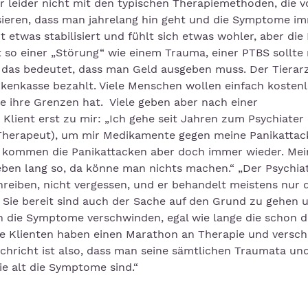
r leider nicht mit den typischen Therapiemethoden, die v
sieren, dass man jahrelang hin geht und die Symptome i
 etwas stabilisiert und fühlt sich etwas wohler, aber die
 so einer „Störung“ wie einem Trauma, einer PTBS sollte
 das bedeutet, dass man Geld ausgeben muss. Der Tierar
kenkasse bezahlt. Viele Menschen wollen einfach kosten
 ihre Grenzen hat. Viele geben aber nach einer
Klient erst zu mir: „Ich gehe seit Jahren zum Psychiater 
n Therapeut), um mir Medikamente gegen meine Panikattac
n kommen die Panikattacken aber doch immer wieder. Mei
 Leben lang so, da könne man nichts machen.“ „Der Psychia
reiben, nicht vergessen, und er behandelt meistens nur d
Sie bereit sind auch der Sache auf den Grund zu gehen u
 die Symptome verschwinden, egal wie lange die schon d
alle Klienten haben einen Marathon an Therapie und versc
chricht ist also, dass man seine sämtlichen Traumata und
wie alt die Symptome sind.“