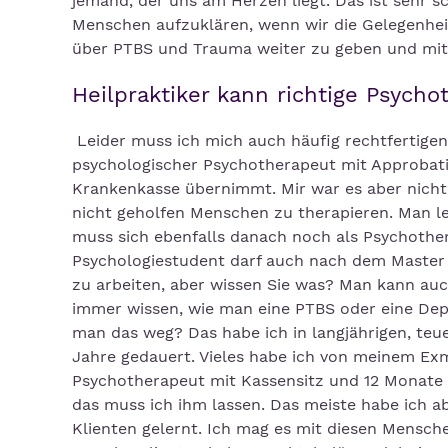
jemand, der uns am Herzen liegt. Das ist sehr s
Menschen aufzuklären, wenn wir die Gelegenheit
über PTBS und Trauma weiter zu geben und mit
Heilpraktiker kann richtige Psycho
Leider muss ich mich auch häufig rechtfertigen
psychologischer Psychotherapeut mit Approbati
Krankenkasse übernimmt. Mir war es aber nicht
nicht geholfen Menschen zu therapieren. Man le
muss sich ebenfalls danach noch als Psychothe
Psychologiestudent darf auch nach dem Master k
zu arbeiten, aber wissen Sie was? Man kann auc
immer wissen, wie man eine PTBS oder eine De
man das weg? Das habe ich in langjährigen, te
Jahre gedauert. Vieles habe ich von meinem Exma
Psychotherapeut mit Kassensitz und 12 Monate l
das muss ich ihm lassen. Das meiste habe ich ab
Klienten gelernt. Ich mag es mit diesen Mensche