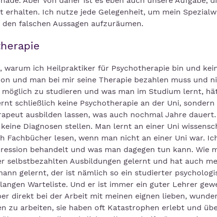
chade. Aber von daher ist es eben auch unsere Aufgabe, d
 erhalten. Ich nutze jede Gelegenheit, um mein Spezialw
 den falschen Aussagen aufzuräumen.
therapie
, warum ich Heilpraktiker für Psychotherapie bin und kei
on und man bei mir seine Therapie bezahlen muss und ni
 möglich zu studieren und was man im Studium lernt, hät
rnt schließlich keine Psychotherapie an der Uni, sonder
rapeut ausbilden lassen, was auch nochmal Jahre dauert.
eine Diagnosen stellen. Man lernt an einer Uni wissensch
h Fachbücher lesen, wenn man nicht an einer Uni war. Ic
pression behandelt und was man dagegen tun kann. Wie 
uer selbstbezahlten Ausbildungen gelernt und hat auch m
nn gelernt, der ist nämlich so ein studierter psychologi
angen Warteliste. Und er ist immer ein guter Lehrer gew
er direkt bei der Arbeit mit meinen eignen lieben, wunde
n zu arbeiten, sie haben oft Katastrophen erlebt und übe