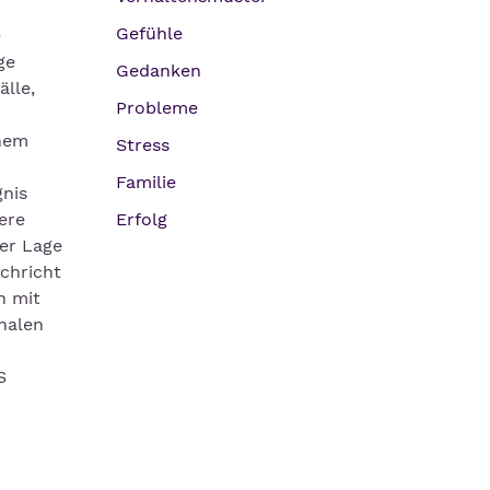
Gefühle
e
ge
Gedanken
lle,
Probleme
chem
Stress
Familie
nis
nere
Erfolg
er Lage
chricht
h mit
halen
S