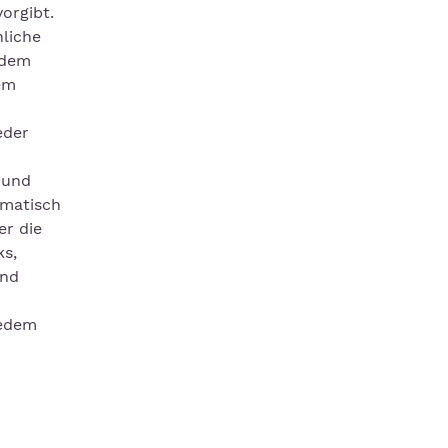
orgibt.
hliche
edem
dem
eder
 und
umatisch
r die
ks,
und
jedem