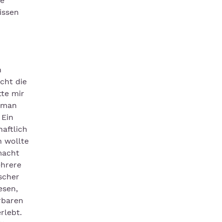
ie
issen
n
cht die
te mir
n man
 Ein
aftlich
h wollte
macht
ehrere
scher
esen,
rbaren
rlebt.