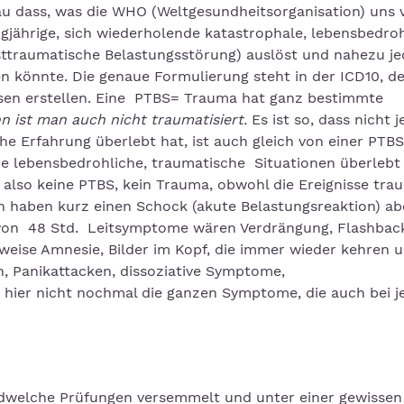
u dass, was die WHO (Weltgesundheitsorganisation) uns v
jährige, sich wiederholende katastrophale, lebensbedro
osttraumatische Belastungsstörung) auslöst und nahezu j
 könnte. Die genaue Formulierung steht in der ICD10, 
sen erstellen. Eine PTBS= Trauma hat ganz bestimmte
 ist man auch nicht traumatisiert.
Es ist so, dass nicht j
e Erfahrung überlebt hat, ist auch gleich von einer PTBS
ere lebensbedrohliche, traumatische Situationen überlebt
also keine PTBS, kein Trauma, obwohl die Ereignisse tra
haben kurz einen Schock (akute Belastungsreaktion) abe
von 48 Std. Leitsymptome wären Verdrängung, Flashbac
lweise Amnesie, Bilder im Kopf, die immer wieder kehren 
, Panikattacken, dissoziative Symptome,
 hier nicht nochmal die ganzen Symptome, die auch bei 
ndwelche Prüfungen versemmelt und unter einer gewissen