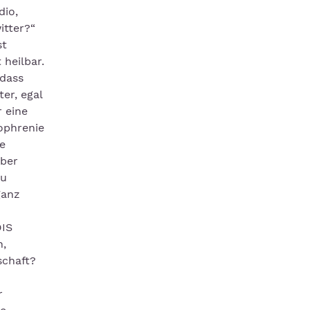
dio,
itter?“
st
heilbar.
 dass
er, egal
 eine
ophrenie
e
über
zu
ganz
DIS
n,
schaft?
r