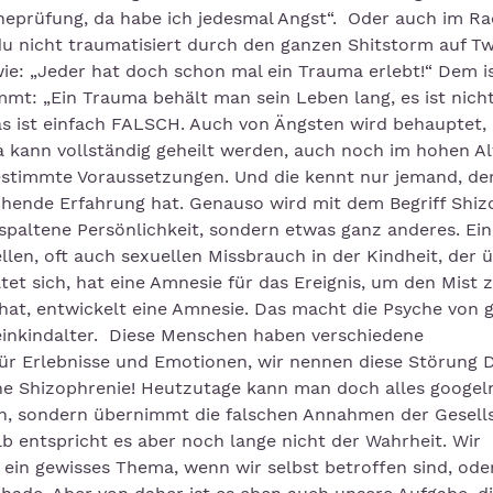
heprüfung, da habe ich jedesmal Angst“. Oder auch im Ra
du nicht traumatisiert durch den ganzen Shitstorm auf Tw
ie: „Jeder hat doch schon mal ein Trauma erlebt!“ Dem i
t: „Ein Trauma behält man sein Leben lang, es ist nicht 
s ist einfach FALSCH. Auch von Ängsten wird behauptet,
kann vollständig geheilt werden, auch noch im hohen Alt
bestimmte Voraussetzungen. Und die kennt nur jemand, der
hende Erfahrung hat. Genauso wird mit dem Begriff Shiz
spaltene Persönlichkeit, sondern etwas ganz anderes. Ein
ellen, oft auch sexuellen Missbrauch in der Kindheit, der 
tet sich, hat eine Amnesie für das Ereignis, um den Mist 
hat, entwickelt eine Amnesie. Das macht die Psyche von 
einkindalter. Diese Menschen haben verschiedene
 für Erlebnisse und Emotionen, wir nennen diese Störung 
eine Shizophrenie! Heutzutage kann man doch alles googel
n, sondern übernimmt die falschen Annahmen der Gesell
b entspricht es aber noch lange nicht der Wahrheit. Wir
 ein gewisses Thema, wenn wir selbst betroffen sind, ode