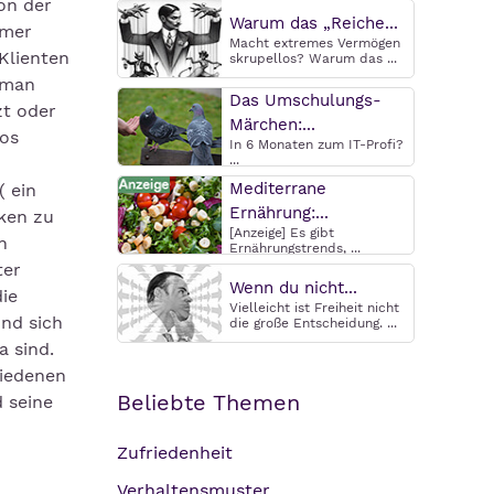
on der
Warum das „Reiche...
mmer
Macht extremes Vermögen
 Klienten
skrupellos? Warum das ...
 man
Das Umschulungs-
zt oder
Märchen:...
los
In 6 Monaten zum IT-Profi?
...
Mediterrane
( ein
Ernährung:...
ken zu
[Anzeige] Es gibt
n
Ernährungstrends, ...
ter
Wenn du nicht...
ie
Vielleicht ist Freiheit nicht
nd sich
die große Entscheidung. ...
a sind.
hiedenen
Beliebte Themen
 seine
Zufriedenheit
Verhaltensmuster