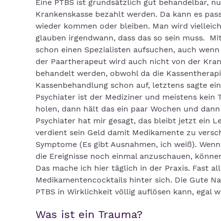
Eine PTBS ist grundsätzlich gut behandelbar, nu
Krankenskasse bezahlt werden. Da kann es pas
wieder kommen oder bleiben. Man wird vielleicht
glauben irgendwann, dass das so sein muss. Mit
schon einen Spezialisten aufsuchen, auch wenn
der Paartherapeut wird auch nicht von der Kran
behandelt werden, obwohl da die Kassentherapie
Kassenbehandlung schon auf, letztens sagte ein 
Psychiater ist der Mediziner und meistens kei
holen, dann hält das ein paar Wochen und dan
Psychiater hat mir gesagt, das bleibt jetzt ein
verdient sein Geld damit Medikamente zu versch
Symptome (Es gibt Ausnahmen, ich weiß). Wenn 
die Ereignisse noch einmal anzuschauen, können
Das mache ich hier täglich in der Praxis. Fast 
Medikamentencocktails hinter sich. Die Gute Na
PTBS in Wirklichkeit völlig auflösen kann, egal 
Was ist ein Trauma?