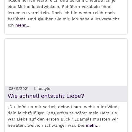
[Kolumne] Ich wäre reich und berühmt, würde ich je
eine Methode entwickeln, Schülern Vokabeln ohne
lernen zu vermitteln. Doch ich bin weder reich noch
berühmt. Und glauben Sie mir, ich habe alles versucht.
Ich
mehr...
03/11/2021
Lifestyle
Wie schnell entsteht Liebe?
„Du liefst an mir vorbei, deine Haare wehten im Wind,
dein leichtfüßiger Gang erfreute sofort mein Herz. Es
war Liebe auf den ersten Blick!“ „Damals mussten wir
heiraten, weil ich schwanger war. Die
mehr...