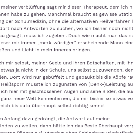
u meiner Verblüffung sagt mir dieser Therapeut, dem ich 
onnen habe zu gehen. Manchmal braucht es gewisse Stati
ng der Schulmedizin, ohne die alternativen Heilverfahren 
 dort nach Antworten zu suchen, wo ich bisher noch nich
lau gesagt, muss ich zugeben. Doch wie macht man das nu
 dieser mir immer „merk-würdiger“ erscheinende Mann ein
eßen und Licht in mein Inneres bringen.
ch mir selbst, meiner Seele und ihren Botschaften, mit i
 etwas ja nicht in der Schule, uns selbst zuzuwenden, de
en. Dort wird nur gebüffelt und gepaukt bis die Köpfe r
n Heißsporn musste ich zugunsten von (Denk-)Leistung a
ich hier mit geschlossenen Augen und sehe Bilder, die au
e ganz neue Welt kennenlernen, die mir bisher so etwas v
mich bis dato überhaupt selbst richtig kenne!
 am Anfang dazu gedrängt, die Antwort auf meine
nden zu wollen, dann hätte ich das Beste überhaupt ver
inneren Bildern auf irgendwelchen Schlachten wiederfinde