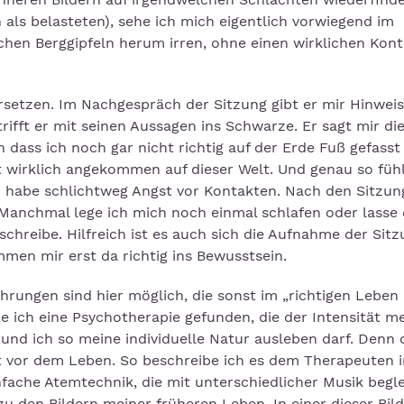
als belasteten), sehe ich mich eigentlich vorwiegend im
en Berggipfeln herum irren, ohne einen wirklichen Kont
ersetzen. Im Nachgespräch der Sitzung gibt er mir Hinweis
rifft er mit seinen Aussagen ins Schwarze. Er sagt mir die
 dass ich noch gar nicht richtig auf der Erde Fuß gefasst
cht wirklich angekommen auf dieser Welt. Und genau so fühl
ch habe schlichtweg Angst vor Kontakten. Nach den Sitzu
 Manchmal lege ich mich noch einmal schlafen oder lasse 
chreibe. Hilfreich ist es auch sich die Aufnahme der Sit
en mir erst da richtig ins Bewusstsein.
ahrungen sind hier möglich, die sonst im „richtigen Leben
e ich eine Psychotherapie gefunden, die der Intensität m
nd ich so meine individuelle Natur ausleben darf. Denn 
st vor dem Leben. So beschreibe ich es dem Therapeuten 
fache Atemtechnik, die mit unterschiedlicher Musik begle
zu den Bildern meiner früheren Leben. In einer dieser Bild