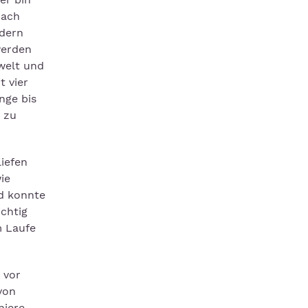
nach
ndern
werden
welt und
t vier
nge bis
 zu
iefen
ie
d konnte
ichtig
m Laufe
 vor
von
niere,