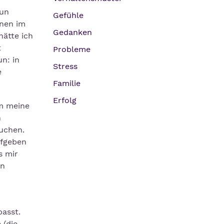
nun
Gefühle
onen im
Gedanken
hätte ich
t
Probleme
n: in
Stress
e
Familie
Erfolg
hm meine
n
auchen.
ufgeben
s mir
on
passt.
 (die