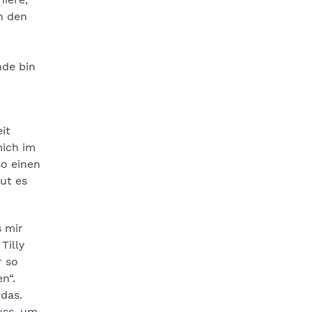
h den
nde bin
it
mich im
so einen
ut es
s mir
Tilly
r so
n“.
das.
uss, um