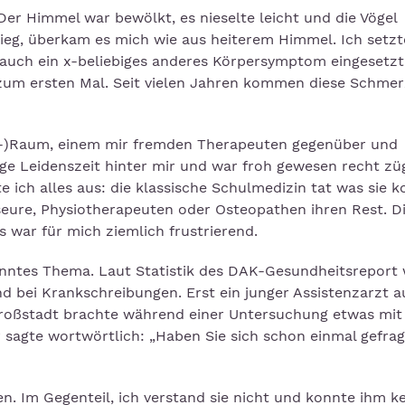
r Himmel war bewölkt, es nieselte leicht und die Vögel
stieg, überkam es mich wie aus heiterem Himmel. Ich setz
auch ein x-beliebiges anderes Körpersymptom eingesetzt
t zum ersten Mal. Seit vielen Jahren kommen diese Schme
pie-)Raum, einem mir fremden Therapeuten gegenüber und
nge Leidenszeit hinter mir und war froh gewesen recht zü
ich alles aus: die klassische Schulmedizin tat was sie k
seure, Physiotherapeuten oder Osteopathen ihren Rest. D
war für mich ziemlich frustrierend.
anntes Thema. Laut Statistik des DAK-Gesundheitsreport
bei Krankschreibungen. Erst ein junger Assistenzarzt a
Großstadt brachte während einer Untersuchung etwas mit 
r sagte wortwörtlich: „Haben Sie sich schon einmal gefrag
en. Im Gegenteil, ich verstand sie nicht und konnte ihm k