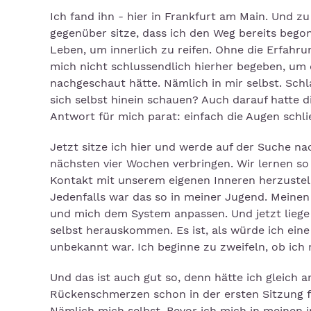
Ich fand ihn - hier in Frankfurt am Main. Und z
gegenüber sitze, dass ich den Weg bereits beg
Leben, um innerlich zu reifen. Ohne die Erfahru
mich nicht schlussendlich hierher begeben, um
nachgeschaut hätte. Nämlich in mir selbst. Sch
sich selbst hinein schauen? Auch darauf hatte
Antwort für mich parat: einfach die Augen schli
Jetzt sitze ich hier und werde auf der Suche na
nächsten vier Wochen verbringen. Wir lernen so
Kontakt mit unserem eigenen Inneren herzustell
Jedenfalls war das so in meiner Jugend. Meine
und mich dem System anpassen. Und jetzt liege 
selbst herauskommen. Es ist, als würde ich ein
unbekannt war. Ich beginne zu zweifeln, ob ich 
Und das ist auch gut so, denn hätte ich gleich
Rückenschmerzen schon in der ersten Sitzung fi
Nämlich mich selbst. Bevor ich mich in meinen 