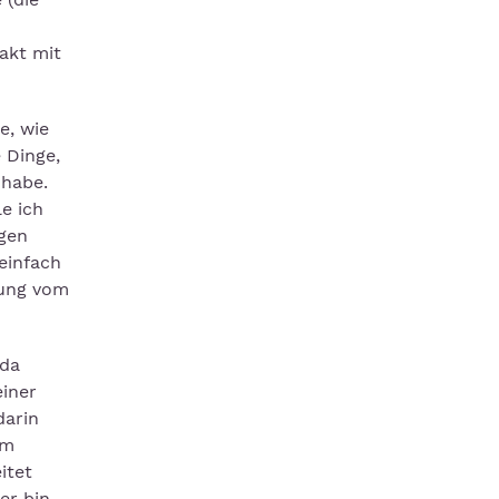
akt mit
e, wie
 Dinge,
 habe.
e ich
ngen
einfach
zung vom
 da
einer
darin
im
itet
er bin