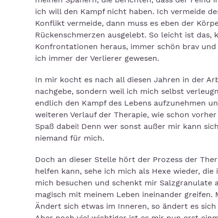
ich will den Kampf nicht haben. Ich vermeide de
Konflikt vermeide, dann muss es eben der Körp
Rückenschmerzen ausgelebt. So leicht ist das, k
Konfrontationen heraus, immer schön brav und 
ich immer der Verlierer gewesen.
In mir kocht es nach all diesen Jahren in der Ar
nachgebe, sondern weil ich mich selbst verleugn
endlich den Kampf des Lebens aufzunehmen und
weiteren Verlauf der Therapie, wie schon vorhe
Spaß dabei! Denn wer sonst außer mir kann sich 
niemand für mich.
Doch an dieser Stelle hört der Prozess der Ther
helfen kann, sehe ich mich als Hexe wieder, di
mich besuchen und schenkt mir Salzgranulate aus
magisch mit meinem Leben ineinander greifen. M
Ändert sich etwas im Inneren, so ändert es sich
Aber noch viel wichtiger ist es mir nun erst e