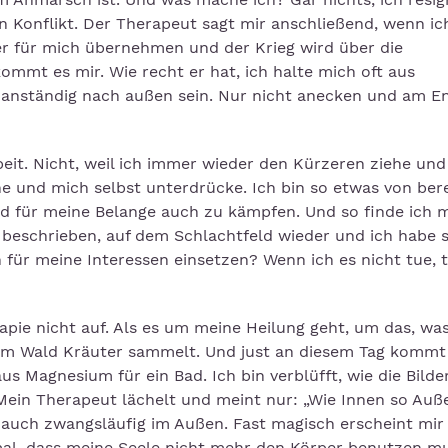
n Konflikt. Der Therapeut sagt mir anschließend, wenn ic
er für mich übernehmen und der Krieg wird über die
ommt es mir. Wie recht er hat, ich halte mich oft aus
anständig nach außen sein. Nur nicht anecken und am E
beit. Nicht, weil ich immer wieder den Kürzeren ziehe und
e und mich selbst unterdrücke. Ich bin so etwas von bere
 für meine Belange auch zu kämpfen. Und so finde ich 
r beschrieben, auf dem Schlachtfeld wieder und ich habe 
für meine Interessen einsetzen? Wenn ich es nicht tue, t
apie nicht auf. Als es um meine Heilung geht, um das, wa
e im Wald Kräuter sammelt. Und just an diesem Tag kommt 
 Magnesium für ein Bad. Ich bin verblüfft, wie die Bilde
ein Therapeut lächelt und meint nur: „Wie Innen so Auße
 auch zwangsläufig im Außen. Fast magisch erscheint mir 
inmal, dass meine Seele nicht mehr den Körper benutzen m