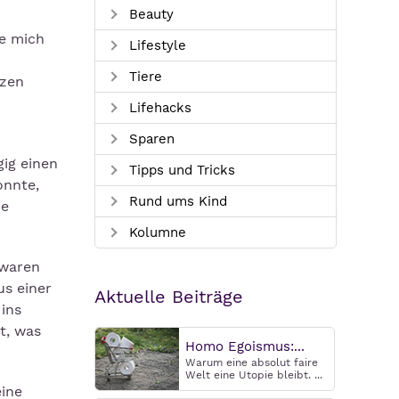
Beauty
te mich
Lifestyle
Tiere
rzen
Lifehacks
Sparen
gig einen
Tipps und Tricks
onnte,
Rund ums Kind
ie
Kolumne
 waren
us einer
Aktuelle Beiträge
ins
t, was
Homo Egoismus:...
Warum eine absolut faire
Welt eine Utopie bleibt. ...
eine