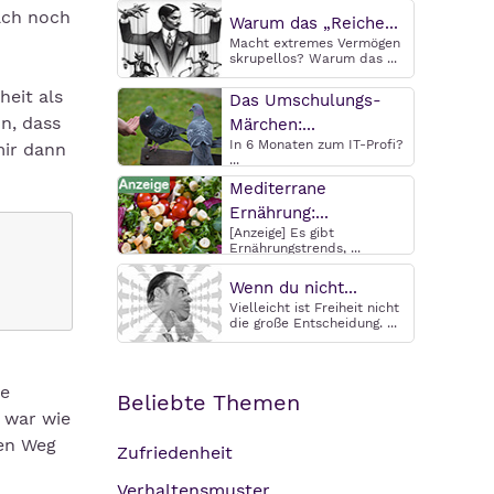
ach noch
Warum das „Reiche...
Macht extremes Vermögen
skrupellos? Warum das ...
eit als
Das Umschulungs-
n, dass
Märchen:...
In 6 Monaten zum IT-Profi?
mir dann
...
Mediterrane
Ernährung:...
[Anzeige] Es gibt
Ernährungstrends, ...
Wenn du nicht...
Vielleicht ist Freiheit nicht
die große Entscheidung. ...
ie
Beliebte Themen
 war wie
hen Weg
Zufriedenheit
Verhaltensmuster