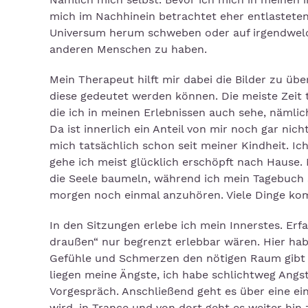
mich im Nachhinein betrachtet eher entlasteten 
Universum herum schweben oder auf irgendwelch
anderen Menschen zu haben.
Mein Therapeut hilft mir dabei die Bilder zu üb
diese gedeutet werden können. Die meiste Zeit t
die ich in meinen Erlebnissen auch sehe, nämlich
Da ist innerlich ein Anteil von mir noch gar ni
mich tatsächlich schon seit meiner Kindheit. I
gehe ich meist glücklich erschöpft nach Hause.
die Seele baumeln, während ich mein Tagebuch s
morgen noch einmal anzuhören. Viele Dinge komm
In den Sitzungen erlebe ich mein Innerstes. Erf
draußen“ nur begrenzt erlebbar wären. Hier hab
Gefühle und Schmerzen den nötigen Raum gibt u
liegen meine Ängste, ich habe schlichtweg Ang
Vorgespräch. Anschließend geht es über eine ein
wird, in Trance und von dort geht es weiter hin 