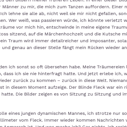
 Männer zu mir, die mich zum Tanzen auffordern. Einer 
h lehne sie alle ab, nicht weil sie mir nicht gefallen, so
ssen. Wer weiß, was passieren würde, ich könnte verletzt 
 träume vor mich hin, entschwinde in meine eigene Traum
ss sitzend, auf die Märchenhochzeit und die Kutsche mi
ein Traum wird immer detailreicher und imposanter, sola
 und genau an dieser Stelle fängt mein Rücken wieder an
den ich sonst so oft übersehen habe. Meine Träumereien l
 dass ich sie nie hinterfragt hatte. Und jetzt erlebe ich, w
ieder zurück zu kommen – zurück in diese Welt. Nieman
bst in diesem Moment aufzeige. Der Blinde Fleck war ein r
hatte. Die Bilder zeigen es von Sitzung zu Sitzung und i
Rolle eines jungen dynamischen Mannes, ich strotze nur so
Millimeter vom Fleck. Immer wieder kommen Nachrichten 
m Anmarsch ist. Und was mache ich? Gar nichts, ich resig