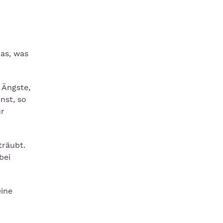
das, was
 Ängste,
nst, so
ur
träubt.
bei
eine