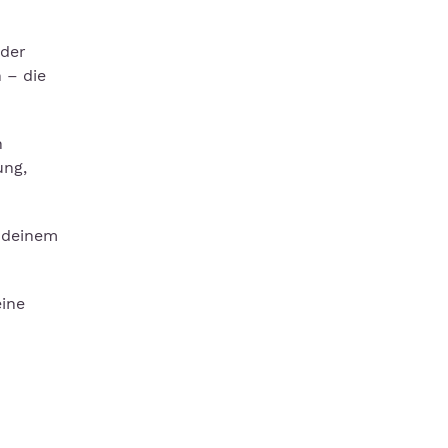
 der
 – die
n
ung,
u deinem
eine