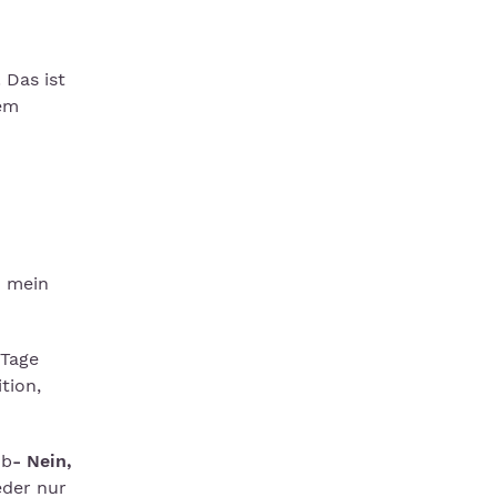
 Das ist
nem
h mein
 Tage
tion,
ub
- Nein,
eder nur