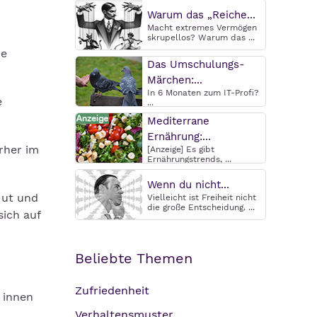
Warum das „Reiche...
Macht extremes Vermögen
skrupellos? Warum das ...
ie
Das Umschulungs-
Märchen:...
In 6 Monaten zum IT-Profi?
e
...
Mediterrane
Ernährung:...
rher im
[Anzeige] Es gibt
Ernährungstrends, ...
Wenn du nicht...
Mut und
Vielleicht ist Freiheit nicht
die große Entscheidung. ...
sich auf
Beliebte Themen
Zufriedenheit
h innen
Verhaltensmuster