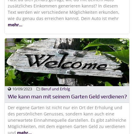
zusätzliches Einkommen generieren kannst? In diesem
Text werden wir verschiedene Möglichkeiten erkunden,
wie du genau das erreichen kannst. Dein Auto ist mehr
mehr...
10/09/2023
Beruf und Erfolg
Wie kann man mit seinem Garten Geld verdienen?
Der eigene Garten ist nicht nur ein Ort der Erholung und
des persönlichen Genusses, sondern kann auch eine
unerwartete Einnahmequelle darstellen. Es gibt zahlreiche
Möglichkeiten, mit dem eigenen Garten Geld zu verdienen
und
mehr...