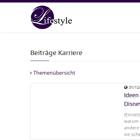
Beiträge Karriere
Themenübersicht
31/12
Ideen
Disne
(Einset
warum e
andere
sie sch