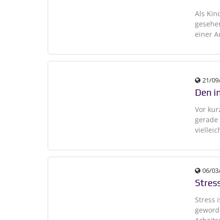
Als Kin
gesehen
einer A
21/09
Den i
Vor kur
gerade
viellei
06/03
Stres
Stress 
geworde