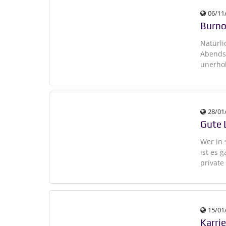
06/11
Burno
Natürli
Abends 
unerhol
28/01
Gute 
Wer in 
ist es 
private
15/01
Karri