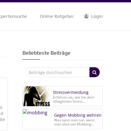
xpertensuche
Online Ratgeber
Login
Beliebteste Beiträge
Stressvermeidung
Erfahren sie, wie Sie dem
alltäglichen Stress...
l,
nd
Gegen Mobbing wehren
die
Was kann man tun, wenn
man akut von Mobbing...