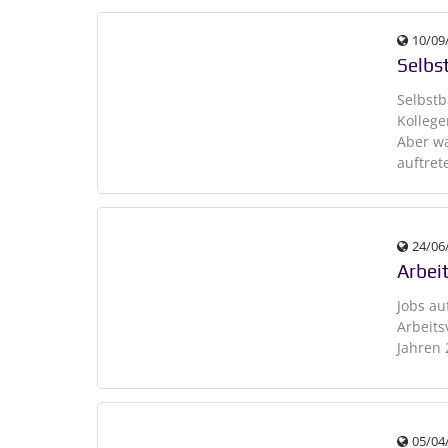
10/09
Selbs
Selbstb
Kollege
Aber w
auftret
24/06
Arbei
Jobs au
Arbeits
Jahren 
05/04