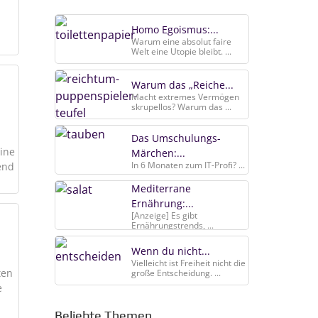
.
Homo Egoismus:...
Warum eine absolut faire
Welt eine Utopie bleibt. ...
Warum das „Reiche...
Macht extremes Vermögen
skrupellos? Warum das ...
Das Umschulungs-
ine
Märchen:...
In 6 Monaten zum IT-Profi? ...
end
Mediterrane
Ernährung:...
[Anzeige] Es gibt
Ernährungstrends, ...
Wenn du nicht...
Vielleicht ist Freiheit nicht die
ten
große Entscheidung. ...
e
Beliebte Themen