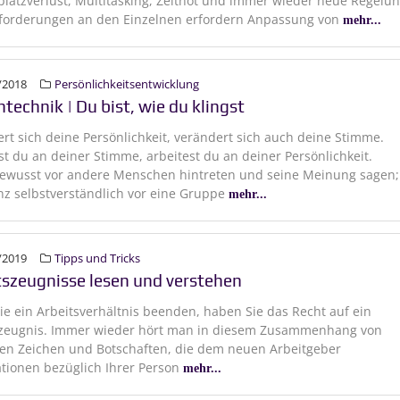
platzverlust, Multitasking, Zeitnot und immer wieder neue Regelu
forderungen an den Einzelnen erfordern Anpassung von
mehr...
/2018
Persönlichkeitsentwicklung
technik | Du bist, wie du klingst
rt sich deine Persönlichkeit, verändert sich auch deine Stimme.
st du an deiner Stimme, arbeitest du an deiner Persönlichkeit.
bewusst vor andere Menschen hintreten und seine Meinung sagen;
nz selbstverständlich vor eine Gruppe
mehr...
/2019
Tipps und Tricks
tszeugnisse lesen und verstehen
e ein Arbeitsverhältnis beenden, haben Sie das Recht auf ein
szeugnis. Immer wieder hört man in diesem Zusammenhang von
en Zeichen und Botschaften, die dem neuen Arbeitgeber
tionen bezüglich Ihrer Person
mehr...