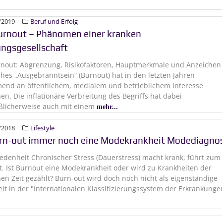
/2019
Beruf und Erfolg
urnout – Phänomen einer kranken
ungsgesellschaft
rnout: Abgrenzung, Risikofaktoren, Hauptmerkmale und Anzeichen
ches „Ausgebranntsein“ (Burnout) hat in den letzten Jahren
end an öffentlichem, medialem und betrieblichem Interesse
n. Die inflationäre Verbreitung des Begriffs hat dabei
licherweise auch mit einem
mehr...
/2018
Lifestyle
urn-out immer noch eine Modekrankheit Modediagno
edenheit Chronischer Stress (Dauerstress) macht krank, führt zum
. Ist Burnout eine Modekrankheit oder wird zu Krankheiten der
n Zeit gezählt? Burn-out wird doch noch nicht als eigenständige
it in der "Internationalen Klassifizierungssystem der Erkrankunge