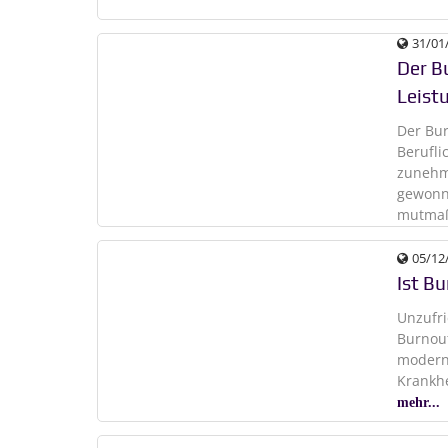
31/01
Der B
Leist
Der Bu
Berufli
zunehm
gewonne
mutmaß
05/12
Ist B
Unzufri
Burnout
moderne
Krankhe
mehr...