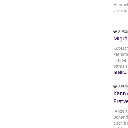
Himmel 
verträu
04/02
Migrä
Kopfsch
Patient
Hierbei
oftmal
mehr...
30/01
Kann 
Erstv
[Anzeig
Behand
auch b