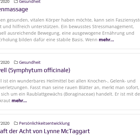
/2020
Gesundheit
enmassage
en gesunden, vitalen Körper haben möchte, kann sein Fasziensys
t und hilfreich unterstützen. Ein bewusstes Stressmanagement,
duell ausreichende Bewegung, eine ausgewogene Ernährung und
rholung bilden dafür eine stabile Basis. Wenn
mehr...
/2020
Gesundheit
ell (Symphytum officinale)
l ist ein wunderbares Heilmittel bei allen Knochen-, Gelenk- und
erletzungen. Fasst man seine rauen Blätter an, merkt man sofort,
 sich um ein Raublattgewächs (Boraginaceae) handelt. Er ist mit d
kraut
mehr...
/2020
Persönlichkeitsentwicklung
raft der Acht von Lynne McTaggart