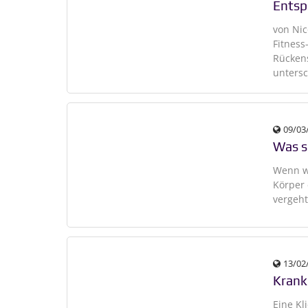
Entsp
von Nic
Fitness
Rückens
untersc
09/03
Was s
Wenn wi
Körper 
vergeht
13/02
Krank
Eine Kl