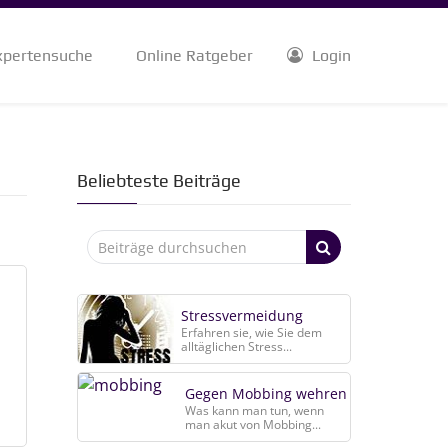
xpertensuche
Online Ratgeber
Login
Beliebteste Beiträge
Stressvermeidung
Erfahren sie, wie Sie dem
alltäglichen Stress...
Gegen Mobbing wehren
Was kann man tun, wenn
man akut von Mobbing...