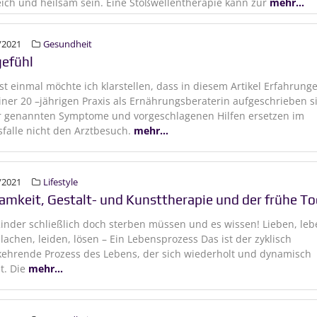
eich und heilsam sein. Eine Stoßwellentherapie kann zur
mehr...
/2021
Gesundheit
gefühl
t einmal möchte ich klarstellen, dass in diesem Artikel Erfahrung
ner 20 –jährigen Praxis als Ernährungsberaterin aufgeschrieben s
er genannten Symptome und vorgeschlagenen Hilfen ersetzen im
sfalle nicht den Arztbesuch.
mehr...
/2021
Lifestyle
amkeit, Gestalt- und Kunsttherapie und der frühe T
nder schließlich doch sterben müssen und es wissen! Lieben, leb
 lachen, leiden, lösen – Ein Lebensprozess Das ist der zyklisch
ehrende Prozess des Lebens, der sich wiederholt und dynamisch
et. Die
mehr...