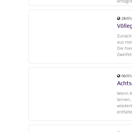
erfolgr
28/01
Völle
Zunächs
aus mei
Die hi
Zweifel
06/01
Achts
Wenn Ki
lernen,
wiederk
entfalt