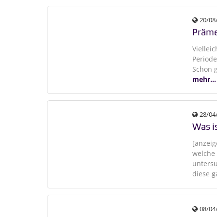
20/08
Präme
Viellei
Periode
Schon g
mehr...
28/04
Was i
[anzeig
welche 
unters
diese g
08/04