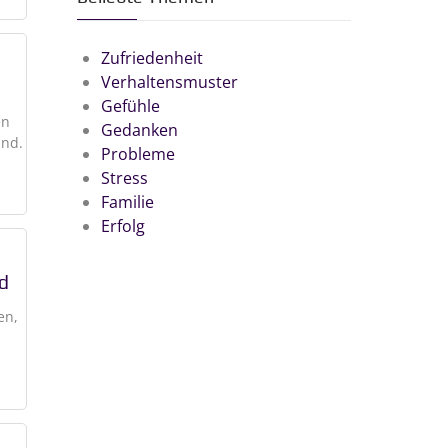
Zufriedenheit
Verhaltensmuster
Gefühle
en
Gedanken
ind.
Probleme
Stress
Familie
Erfolg
od
en,