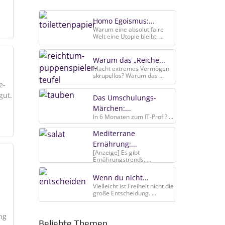
Homo Egoismus:...
Warum eine absolut faire
Welt eine Utopie bleibt. ...
Warum das „Reiche...
Macht extremes Vermögen
skrupellos? Warum das ...
e-
gut.
Das Umschulungs-
Märchen:...
In 6 Monaten zum IT-Profi? ...
Mediterrane
Ernährung:...
[Anzeige] Es gibt
Ernährungstrends, ...
Wenn du nicht...
Vielleicht ist Freiheit nicht die
große Entscheidung. ...
ng
Beliebte Themen