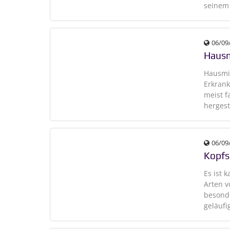
seinem
06/09
Hausm
Hausmit
Erkrank
meist f
hergest
06/09
Kopfs
Es ist 
Arten 
besonde
geläufi