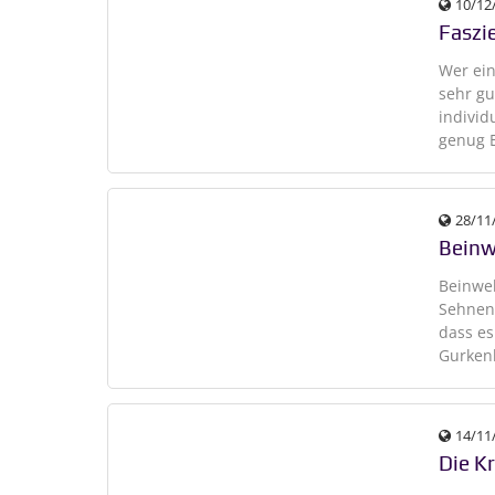
10/12
Faszi
Wer ein
sehr gu
indivi
genug E
28/11
Beinw
Beinwel
Sehnenv
dass es
Gurken
14/11
Die K