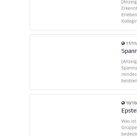
[Anzeig
Erkennt
Erleben
Kollegi
11/11
Spann
[Anzeig
Spannu
mindest
beidsei
10/10
Epste
Was ist
Gruppe 
bedeute